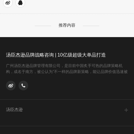
推荐内容
汤臣杰逊品牌战略咨询 | 10亿级超级大单品打造
广州汤臣杰逊品牌管理有限公司，是目前中国炙手可热的品牌策略机
构，成名于南方，被公认为“不一样的品牌新策略，能让品牌价值迅速被
消费者感知”！汤臣杰逊CEO刘威创立独特的「品牌超级体系」，从顶
层设计、战略方向帮助品牌在市场中实现差异化定位，突围破局，荣获
2021天猫食品品牌升级大奖。 「品牌超级体系」是根据商业逻辑定制
的思维模型，通过超级体系地图，建立与用户的沟通矩阵，顺应认知，
占领消费者心智，为品
汤臣杰逊
关于我们
合作机会